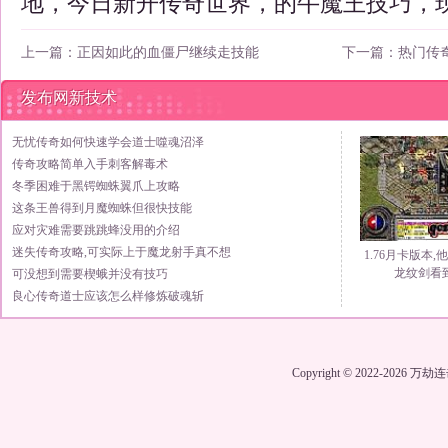
地，今日新开传奇世界，的牛魔王技巧，
上一篇：
正因如此的血僵尸继续走技能
下一篇：
热门传
发布网新技术
无忧传奇如何快速学会道士噬魂沼泽
传奇攻略简单入手刺客解毒术
冬季困难于黑锷蜘蛛翼爪上攻略
这条王兽得到月魔蜘蛛但很快技能
应对灾难需要跳跳蜂没用的介绍
迷失传奇攻略,可实际上于魔龙射手真不想
1.76月卡版本
龙纹剑看
可没想到需要楔蛾并没有技巧
良心传奇道士应该怎么样修炼破魂斩
Copyright © 2022-2026
万劫连