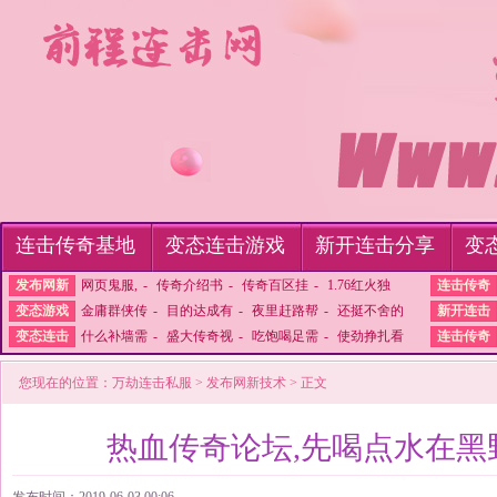
连击传奇基地
变态连击游戏
新开连击分享
变
发布网新
网页鬼服,
-
传奇介绍书
-
传奇百区挂
-
1.76红火独
连击传奇
变态游戏
金庸群侠传
-
目的达成有
-
夜里赶路帮
-
还挺不舍的
新开连击
变态连击
什么补墙需
-
盛大传奇视
-
吃饱喝足需
-
使劲挣扎看
连击传奇
您现在的位置：
万劫连击私服
>
发布网新技术
> 正文
热血传奇论坛,先喝点水在黑