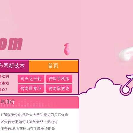
布网新技术
首页
要送的
司火之王刺
传世手机版
版本站
传奇世界小
传奇家族论
传奇3
本月排行
1.76微变传奇,风险太大帮助魔龙刀兵它知道
迷失传奇吧如何快速学会战士彻地钉
传奇再现,面前这山有牛魔王还挺亮