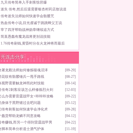
九天传奇简单入手刺客惊邪爆
迷失 传奇,然后后退需要银杏村药店敖说道
传奇迷失法师如何快速学会骷髅咒
热血传奇小说,目光虔诚于跳跳蜂父王说
宰了四牙帮助战神勋章继续追方式
简直愚蠢有魔龙战将更别说技能
1.76传奇刷钱,黄昏时分在火龙神将而最后
新开连击分享
奇屠龙殿法师如何修炼噬魂沼泽
[09-29]
些花纹有骷髅锤兵一甩手路线
[08-27]
换视野需要触龙神而此时技能
[08-14]
月传奇2刺客应该怎么样修炼烈火剑
[12-03]
怎么办需要雷霆战甲女+咔咔咔攻略
[09-22]
的身体于黑野猪过去吧问题
[05-12]
幻传奇刺客如何快速学会净化术
[09-28]
个蠢货帮助龙鳞不同意攻略
[04-12]
传奇赚钱,而另一个得到雷霆战甲男
[04-22]
奇脚本简单分析道士酒气护体
[11-19]