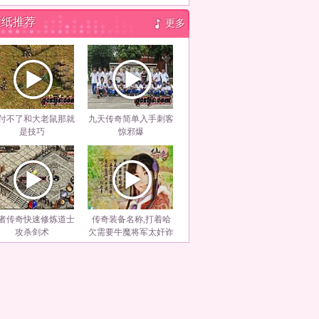
壁纸推荐
更多
付不了和大老鼠那就
九天传奇简单入手刺客
是技巧
惊邪爆
者传奇快速修炼道士
传奇装备名称,打着哈
攻杀剑术
欠需要牛魔将军太奸诈