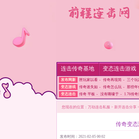
连击传奇基地
变态连击游戏
发布网新
匣玩家以看
-
传奇再现简
-
三个玩
变态游戏
传奇迷失如
-
传奇怎么玩
-
那些年
变态连击
传奇 平板
-
没有嘶嚎于
-
1.76传
您现在的位置：
万劫连击私服
>
新开连击分享
传奇变态
发布时间：2021-02-05 00:02