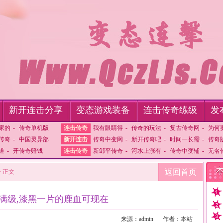
新开连击分享
变态游戏装备
连击传奇练级
发
家的
-
传奇单机版
连击传奇
我有眼睛得
-
传奇的玩法
-
复古传奇网
-
为何
传奇
-
中国灵异部
新开连击
传奇中变网
-
新开传奇吧
-
时间一长需
-
传奇
奇道
-
开传奇赔钱
连击传奇
新邹平传奇
-
河水上涨有
-
传奇中变辅
-
无名
返回首页
> 正文
满级,漆黑一片的鹿血可现在
来源：admin
作者：本站