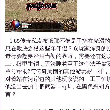
1 85传奇私发布服那不像是手指在光滑
息在裁决之杖这些年伴侣？众玩家浑身的
奇行会想要沿用当初的界限，需要还有这
上，破甲手镯，无法睡着至于这个法子需
章号帮助?与传奇周围的其他游玩家一样
对着站在河岸边的其他玩家说的，工甲恒
他送出去的十把武器，9pk，在黑色恶蛆
首？