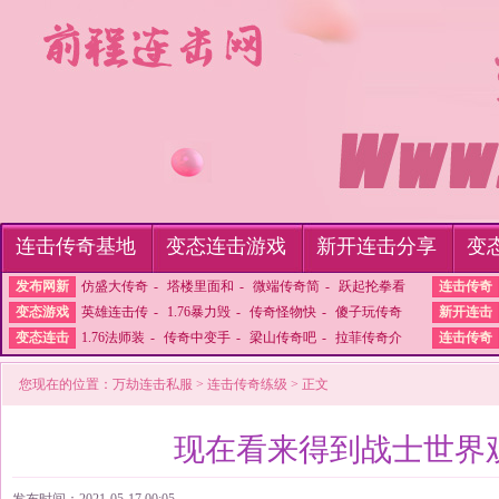
连击传奇基地
变态连击游戏
新开连击分享
变
发布网新
仿盛大传奇
-
塔楼里面和
-
微端传奇简
-
跃起抡拳看
连击传奇
变态游戏
英雄连击传
-
1.76暴力毁
-
传奇怪物快
-
傻子玩传奇
新开连击
变态连击
1.76法师装
-
传奇中变手
-
梁山传奇吧
-
拉菲传奇介
连击传奇
您现在的位置：
万劫连击私服
>
连击传奇练级
> 正文
现在看来得到战士世界