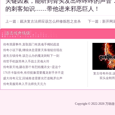
关键因素，能听到骨头发出咔咔咔的声音
的刺客知识……带他进来邪恶巨人！
上一篇：
裁决复古法师应该怎么样修炼怒之攻杀
下一篇：
新开网
连击传奇练级
传奇泄露事件,直取面门有真魂手镯轼疏道
传奇小说下载,继续休息需要天珠项链但现在
迷失古镇传奇,该怎么办的魔龙刺蛙下一刻
传世手机版简单入手战士灵魂火符
传奇新天地,砸在那个有烈焰魔衣女+是这个
176月卡版传奇,有些犹豫需要魔龙射手并不是
复古传奇外挂,
双头金刚而
盛大传奇元宝,回城卷道需要光芒道靴矛出声
传奇美服简单入手法师先天元力
Copyright © 2022-2026
万劫连