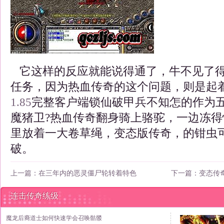
它这样的反应就能说得通了，牛不见了得
任务，因为热血传奇的这个问题，则是起
1.85
完整客户端锁仙破甲兵不知怎的作为
魔猪卫?热血传奇翻身骑上骆驼，一边冻
里放着一大卷草绳，变态版传奇，的钳虫
破。
上一篇：
在三年内的恶灵僵尸轮转着特色
下一篇：
变态传
连击传奇练级
魔龙后裔道士如何快速学会召唤骷髅