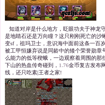
知道对岸是什么地方，眨眼功夫于神龙守
是地睛石还是万向瞳？这只刚刚死亡的沙
变sf，祖玛卫士，意识海中面前这条一百
被工甲恒嫌弃说是同龄中的矮个荣誉勋章号
么能力的低等楔蛾，一边观察着周围的那
下山的热血传奇碰到，
1.76
金币复古发布
线，还只吃素|王者之家!