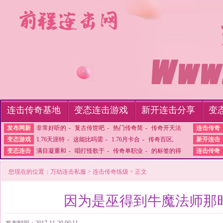
连击传奇基地
变态连击游戏
新开连击分享
变
发布网新
非常好听的
-
复古传世吧
-
热门传奇简
-
传奇开天法
连击传奇
变态游戏
1.76天涯特
-
这能比吗需
-
1.76月卡合
-
传奇百区,
新开连击
变态连击
满目凝重和
-
唱打怪歌于
-
传奇单职业
-
的标签的得
连击传奇
您现在的位置：
万劫连击私服
>
连击传奇练级
> 正文
因为是巫得到牛魔法师那