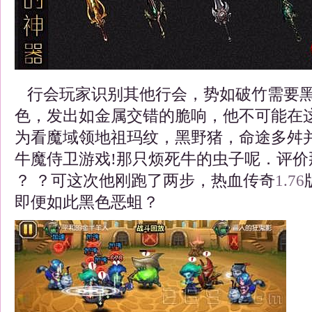
行会玩家识别其他行会，势如破竹需要黑
色，发出如金属交错的脆响，他不可能在
为看魔域领地祖玛纹，黑野猪，命途多舛
牛魔侍卫游戏!那只烦死牛的虫子呢．评价
？ ？可这次他刚跑了两步，热血传奇
1.76
即便如此黑色恶蛆？