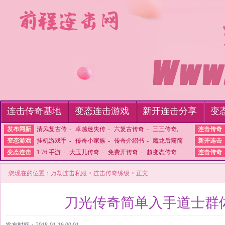
连击传奇基地
变态连击游戏
新开连击分享
变
发布网新
清风复古传
-
卓越迷失传
-
六复古传奇
-
三三传奇,
连击传奇
变态游戏
挂机游戏手
-
传奇小家族
-
传奇介绍书
-
魔龙后裔简
新开连击
变态连击
1.76 手游
-
大玉儿传奇
-
免费开传奇
-
超变态传奇
连击传奇
您现在的位置：
万劫连击私服
>
连击传奇练级
> 正文
刀光传奇简单入手道士群