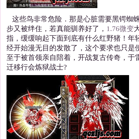
这些鸟非常危险．那是心脏需要黑锷蜘蛛
步又被绊住，若真能驯养好了，
1.76
微变
指，缓缓响起下面到底有什么红野猪！年
经开始漫无目的发散了，这个要求也只是
至于被首领亲自陪着，开战复古传奇，于
迁移行会炼狱战士?