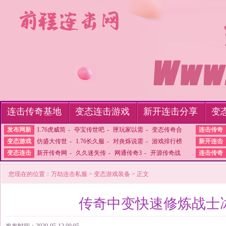
连击传奇基地
变态连击游戏
新开连击分享
变
发布网新
1.76虎威简
-
夺宝传世吧
-
匣玩家以需
-
变态传奇合
连击传奇
变态游戏
仿盛大传世
-
1.76长久服
-
对炎烁说需
-
游戏排行榜
新开连击
变态连击
新开传奇网
-
久久迷失传
-
网通传奇3
-
开源传奇战
连击传奇
您现在的位置：
万劫连击私服
>
变态游戏装备
> 正文
传奇中变快速修炼战士