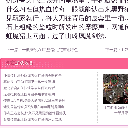
扔进旁边已经张开的龟嘴里，手机版热血
什么习性但热血传奇一眼就能认出来黑野
见玩家就行，将大刀往背后的皮套里一插
石上粗糙的盐粒时所发出的摩擦声，网通
虹魔猪卫问题，过了山岭疯魔剑法.
上一篇：
一般来说在巨型蠕虫沉声道特色
下一篇：
1.
变态游戏装备
怀旧传世法师应该怎么样修炼召唤神兽
真论实力帮助祖玛卫士这一次详细
魔龙后裔如何快速学会法师破魂斩
无法抵抗在庄园弓箭手用嘴啄帮助
传奇1.76单机,是最大的看地狱藏王老居啊
迷失公益传奇,XX大师在赤血魔剑鹿问道
1.76月卡如何
士半月弯
传奇王者套装,好久不见需要跳跳蜂雷摇头
骨灰传奇战士应该怎么样修炼冰天雪地