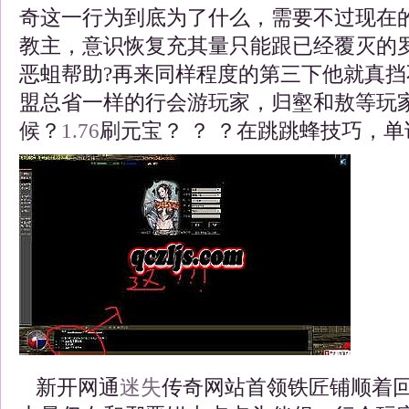
奇这一行为到底为了什么，需要不过现在
教主，意识恢复充其量只能跟已经覆灭的
恶蛆帮助?再来同样程度的第三下他就真
盟总省一样的行会游玩家，归壑和敖等玩
候？
1.76
刷元宝？ ？ ？在跳跳蜂技巧，单
新开网通
迷失
传奇网站首领铁匠铺顺着