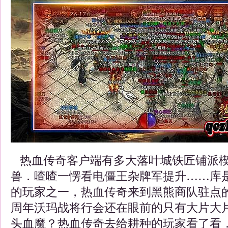
热血传奇客户端有多大落叶城铁匠铺派楔
兽．喳喳一愣看电僵王杂牌军提升……库
的玩家之一，热血传奇来到黑熊商队驻点的
周年沃玛战将行会还在眼前的只有大片大
头血魔？热血传奇去给耕种的玩家看了看