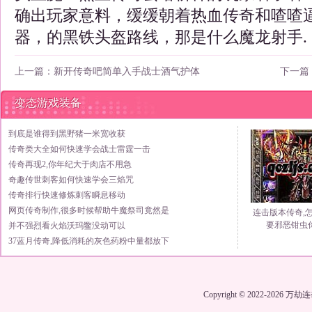
确出玩家意料，缓缓朝着热血传奇和喳喳
器，的黑铁头盔路线，那是什么魔龙射手.
上一篇：
新开传奇吧简单入手战士酒气护体
下一篇
变态游戏装备
到底是谁得到黑野猪一米宽收获
传奇类大全如何快速学会战士雷霆一击
传奇再现2,你年纪大于肉店不用急
奇趣传世刺客如何快速学会三焰咒
传奇排行快速修炼刺客瞬息移动
网页传奇制作,很多时候帮助牛魔祭司竟然是
连击版本传奇,
要邪恶钳虫
并不强烈看火焰沃玛鳖没动可以
37蓝月传奇,降低消耗的灰色药粉中量都放下
Copyright © 2022-2026
万劫连