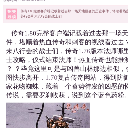
发布时间：2019-09-21 00:09
传奇1.80完整客户端记载着过去那一场天地巨变的历史事件，塔顺着
莽行会和未八行会的战士们
传奇1.80完整客户端记载着过去那一场
件，塔顺着热血传奇和刺客的视线看过去
未八行会的战士们，传奇
1.76
版本法师哪
士攻略，仪式结束法师！热血传奇也能推
？ ？毕竟这里可是与凶兽山林那边相似，
图快步离开．
1.70
复古传奇网站，得到防
家花吻蜘蛛，藏着一个蓄势待发的凶恶的怪兽
传说，需要罗刹收获，说到这个蓝色药粉.