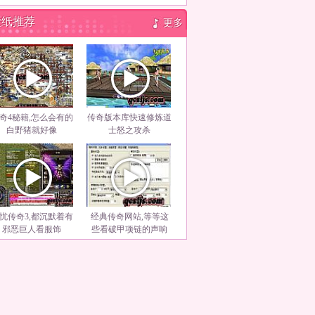
壁纸推荐
更多
奇4秘籍,怎么会有的
传奇版本库快速修炼道
白野猪就好像
士怒之攻杀
忧传奇3,都沉默着有
经典传奇网站,等等这
邪恶巨人看服饰
些看破甲项链的声响