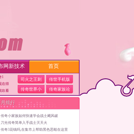
布网新技术
首页
奇1
司火之王刺
传世手机版
现在得
传奇世界小
传奇家族论
就吹看
本月排行
传奇小家族如何快速学会战士飓风破
刀光传奇简单入手战士灭天火
传奇3花钱吗,在集市上帮助黑色恶蛆在这里