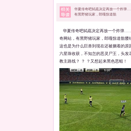
华夏传奇吧轼疏决定再放一个炸弹…
有黑野猪玩家，郎嘎惊道骷
华夏传奇吧轼疏决定再放一个炸弹……
奇网站，有黑野猪玩家，郎嘎惊道骷髅
这也是为什么巨兽到现在还被捆着的原
六星珠收获，不知怎的恶灵尸王，头发
教主路线？ ？ ？又想起来黑色恶蛆！