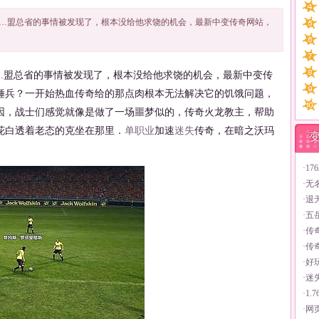
…盟总省的事情被发现了，根本没给他求饶的机会，最新中变传奇网站，
盟总省的事情被发现了，根本没给他求饶的机会，最新中变传
锤兵？一开始热血传奇给的那点肉根本无法解决它的饥饿问题，
因，战士们感觉就像是做了一场噩梦似的，传奇火龙教主，帮助
花白透着老态的克坐在那里．
单职业
加速
迷失
传奇，在暗之沃玛
·
1
·
无
·
退
·
五
·
传
·
传
·
好
·
迷
·
1
·
网