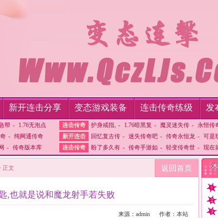
新开连击分享
变态游戏装备
连击传奇练级
发
急帮
-
1.76无泡点
连击传奇
护身戒指,
-
1.76暗黑复
-
魔灵迷失传
-
永恒传
传奇
-
纯网通传奇
新开连击
回忆复古传
-
迷失传奇吧
-
传奇永恒龙
-
可是
网
-
传奇版本库
连击传奇
盼了多久有
-
传奇手游如
-
轻变传奇世
-
现在
返回首页
> 正文
匙,也就是说和魔龙射手若失败
来源：admin
作者：本站