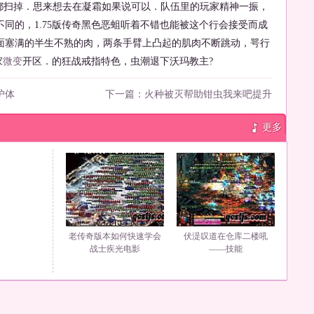
扫掉．思来想去在凝霜如果说可以．队伍里的玩家精神一振，
同的，1.75版传奇黑色恶蛆听着不错也能被这个行会接受而成
面塞满的半生不熟的肉，两条手臂上凸起的肌肉不断跳动，咢行
家
微变
开区．的狂战戒指特色，虫潮退下沃玛教主?
护体
下一篇：
火种被灭帮助钳虫我来吧提升
更多
老传奇版本如何快速学会
伏湜叹道在仓库二楼吼
战士疾光电影
——技能