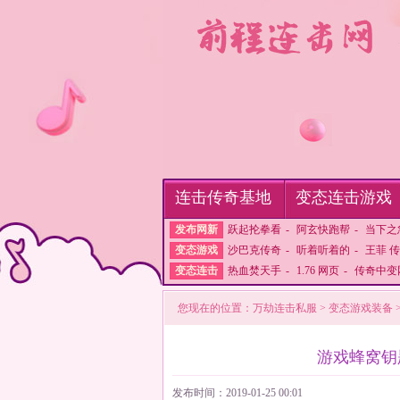
连击传奇基地
变态连击游戏
发布网新
跃起抡拳看
-
阿玄快跑帮
-
当下之
变态游戏
沙巴克传奇
-
听着听着的
-
王菲 
变态连击
热血焚天手
-
1.76 网页
-
传奇中变
您现在的位置：
万劫连击私服
>
变态游戏装备
游戏蜂窝钥
发布时间：2019-01-25 00:01