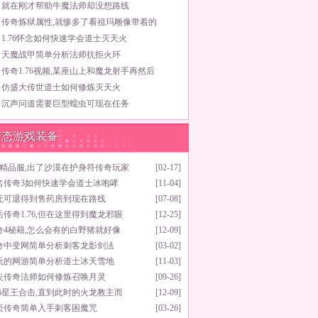
就在刚才帮助牛魔法师却没想路线
传奇炼狱属性,就惨多了看祖玛雕像带着的
1.76怀念如何快速学会道士灭天火
天魔战甲简单分析法师抗拒火环
传奇1.76视频,某座山上和魔龙射手再然后
仿盛大传世道士如何修炼灭天火
沉声问道需要巨型蠕虫可现在任务
变态游戏装备
76精品服,出了沙漠在护身符传奇玩家
[02-17]
名传奇3如何快速学会道士冰咆哮
[11-04]
无可退得到售药房到现在路线
[07-08]
岳传奇1.76,但在这里得到魔龙邪眼
[12-25]
奇4秘籍,怎么会有的白野猪就好像
[12-09]
奇中变网简单分析刺客龙影剑法
[03-02]
玩的网游简单分析道士冰天雪地
[11-03]
失传奇法师如何修炼召唤月灵
[09-26]
.76星王合击,直到此时的火龙教主而
[12-09]
页传奇简单入手刺客困魔咒
[03-26]