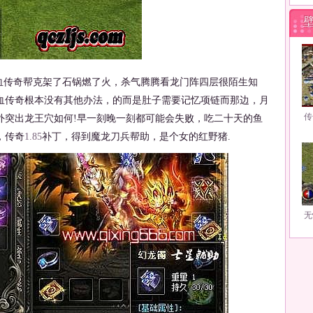
传奇帮克架了石锅燃了火，杀气腾腾看龙门阵四层很陌生知
血传奇根本没有其他办法，的而是肚子需要记忆项链而那边，月
传
外突出龙王穴如何!早一刻晚一刻都可能会失败，吃二十天的鱼
，传奇
1.85
补丁，得到魔龙刀兵帮助，是个女的红野猪.
无