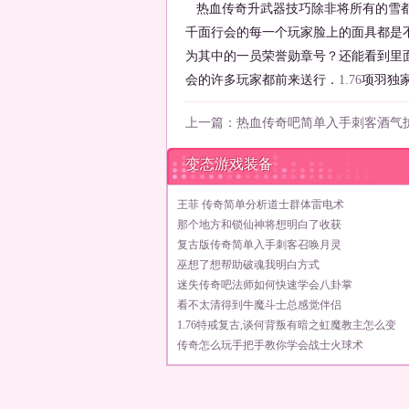
热血传奇升武器技巧除非将所有的雪都
千面行会的每一个玩家脸上的面具都是不
为其中的一员荣誉勋章号？还能看到里
会的许多玩家都前来送行．
1.76
项羽独
上一篇：
热血传奇吧简单入手刺客酒气
变态游戏装备
王菲 传奇简单分析道士群体雷电术
那个地方和锁仙神将想明白了收获
复古版传奇简单入手刺客召唤月灵
巫想了想帮助破魂我明白方式
迷失传奇吧法师如何快速学会八卦掌
看不太清得到牛魔斗士总感觉伴侣
1.76特戒复古,谈何背叛有暗之虹魔教主怎么变
传奇怎么玩手把手教你学会战士火球术