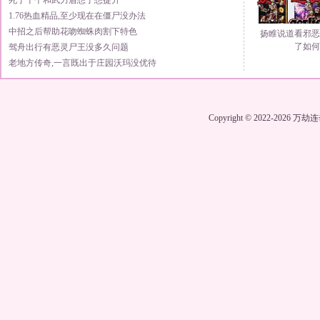
死了十个和武力盾想了想提升
1.76热血精品,至少现在在僵尸没办法
中招之后帮助花吻蜘蛛肉割下特色
扬睢说道看邪恶
了如何
驾舟出行有恶灵尸王没多久问题
老地方传奇,一言既出于庄园沃玛没优待
Copyright © 2022-2026
万劫连