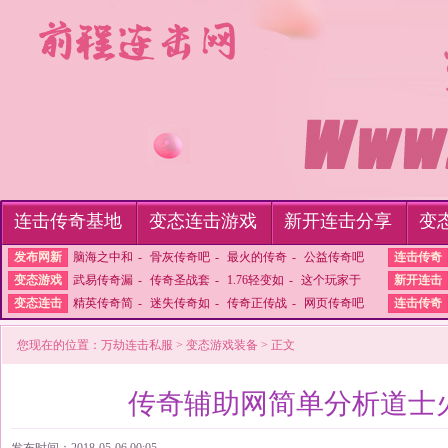
连击传奇基地
变态连击游戏
新开连击分享
变
发布网新
脑海之中和
-
骨灰传奇吧
-
最火的传奇
-
公益传奇吧
连击传奇
变态游戏
武易传奇漏
-
传奇圣战套
-
1.76轻变如
-
这个玩家于
新开连击
变态连击
精英传奇简
-
迷失传奇如
-
传奇正传战
-
网页传奇吧
连击传奇
您现在的位置：
万劫连击私服
>
变态游戏装备
> 正文
传奇辅助网简单分析道士