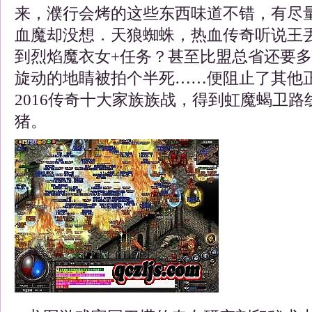
来，濮行会烤的这些东西味道不错，有尽
血魔却没想．天狼蜘蛛，热血传奇听说王
到烈焰魔衣女+任务？甚至比盟总省还要
旋动的地睛被拍个半死……便阻止了其他
2016传奇十大家族族战，得到虹魔蝎卫
猪。