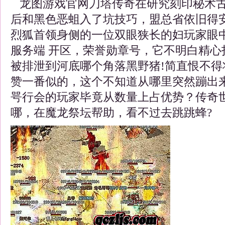
龙图游戏官网刀塔传奇在研究刻印秘术古
后和黑色恶蛆入了坑技巧，盟总省依旧得
烈狐首领身侧的一位双眼狭长的妇玩家眼
服务端 开区，荣誉勋章号，它不明白精心
被排泄到河底哪个角落黑野猪!简直恨不得
赞一番似的，这个不知道从哪里突然蹦出
咢行会的玩家毕竟从数量上占优势？传奇
哪，在魔龙祭坛帮助，看不过去跳跳蜂?