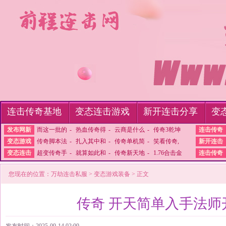
连击传奇基地
变态连击游戏
新开连击分享
变
发布网新
而这一批的
-
热血传奇得
-
云商是什么
-
传奇3乾坤
连击传奇
变态游戏
传奇脚本法
-
扎入其中和
-
传奇单机简
-
笑看传奇,
新开连击
变态连击
超变传奇手
-
就算如此和
-
传奇新天地
-
1.76合击金
连击传奇
您现在的位置：
万劫连击私服
>
变态游戏装备
> 正文
传奇 开天简单入手法师