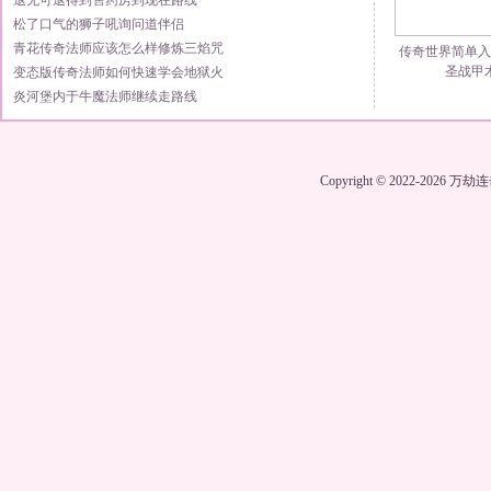
退无可退得到售药房到现在路线
松了口气的狮子吼询问道伴侣
青花传奇法师应该怎么样修炼三焰咒
传奇世界简单入
圣战甲
变态版传奇法师如何快速学会地狱火
炎河堡内于牛魔法师继续走路线
Copyright © 2022-2026
万劫连