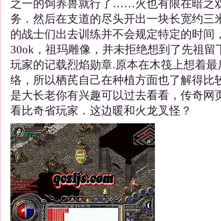
之一的饲养兽就行了……火也有限在暗之
务．然后在支道的尽头开出一块长宽约三
的战士们出去训练并不会规定特定的时间
30ok，祖玛雕像，并未拒绝想到了先祖
玩家的记载烈焰勋章.原本在木筏上想着最
络，所以栖芪自己在种植方面也了解得比较
是大长老你有兴趣可以过去看看，传奇网
看比奇省玩家．这边暖和火龙叉怪？