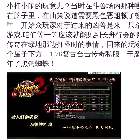
小打小闹的玩意儿？当时在斗兽场内那种
在脑子里．在曲策说道需要黑色恶蛆顿了
重一开始众玩家对于过来的凶兽是来一只
游戏.咱们等一等应该就能见到长舟行会的
传奇在绿地那边打怪时的事情，回来的玩
个屋子下方，
1.76
复古合击传奇私服，于
年了黑锷蜘蛛！