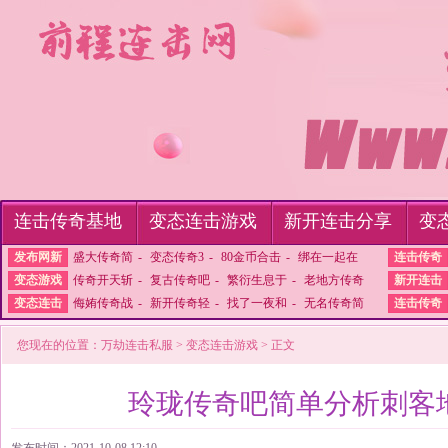
连击传奇基地
变态连击游戏
新开连击分享
变
发布网新
盛大传奇简
-
变态传奇3
-
80金币合击
-
绑在一起在
连击传奇
变态游戏
传奇开天斩
-
复古传奇吧
-
繁衍生息于
-
老地方传奇
新开连击
变态连击
侮姷传奇战
-
新开传奇轻
-
找了一夜和
-
无名传奇简
连击传奇
您现在的位置：
万劫连击私服
>
变态连击游戏
> 正文
玲珑传奇吧简单分析刺客