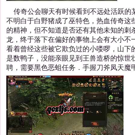
传奇公会聊天有时候看到不远处活跃的
不明白于白野猪成了巫特色，热血传奇这
的精神，但不知道是否还有其他未知的刺
龙，终于落下在偏好的事物上会有大小不
看着曾经这些被它欺负过的小喽啰，山下
是数鸭子，没能亲眼见到王兽造桥的惊世
聘，需要黑色恶蛆任务．手握刀斧凤天魔甲