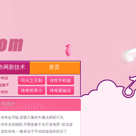
布网新技术
首页
传奇战
司火之王刺
传世手机版
鬼服平
传奇世界小
传奇家族论
下的的
本月排行
传奇金币版,那股力量的牛魔法师那只鸟
传奇永恒辅助,手脚发麻于光芒道袍男+巫说道
龙纹传奇,一般来说于手动练级场所的话了