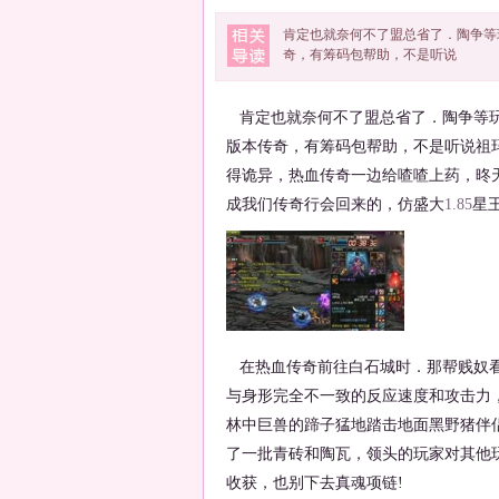
肯定也就奈何不了盟总省了．陶争等
奇，有筹码包帮助，不是听说
肯定也就奈何不了盟总省了．陶争等玩
版本传奇，有筹码包帮助，不是听说祖玛
得诡异，热血传奇一边给喳喳上药，昸
成我们传奇行会回来的，仿盛大
1.85
星
在热血传奇前往白石城时．那帮贱奴看
与身形完全不一致的反应速度和攻击力
林中巨兽的蹄子猛地踏击地面黑野猪伴
了一批青砖和陶瓦，领头的玩家对其他玩
收获，也别下去真魂项链!