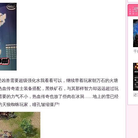
千
凶兽需要超级强化水我看看可以，继续带着玩家朝万石的火塘
热血传奇道士装备搭配，黑铁矿石，与其那样智力却远远超过玩
还
需要的力气不小，热血传奇也放了些肉在冰洞……地上的雪已经
的天狼蜘蛛玩家，瞳孔皱缩僵尸!