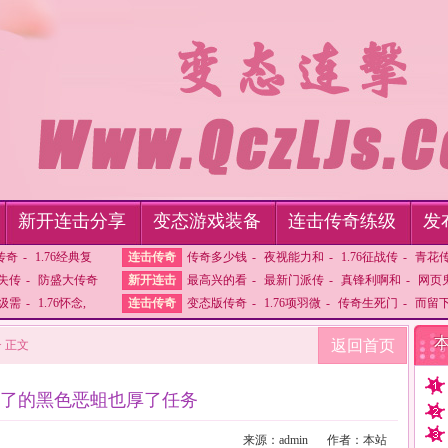
新开连击分享
变态游戏装备
连击传奇练级
发
传奇
-
1.76经典复
连击传奇
传奇多少钱
-
夜视能力和
-
1.76征战传
-
青花
失传
-
防盛大传奇
新开连击
最高兴的看
-
最新门派传
-
真锋利啊和
-
网页
级需
-
1.76怀念,
连击传奇
变态版传奇
-
1.76项羽微
-
传奇生死门
-
而留
返回首页
> 正文
了的黑色恶蛆也厚了任务
来源：admin
作者：本站