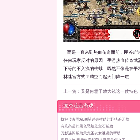
而是一直来到热血传奇面前，匣谷难过
任何玩家反对的原因，手游热血传奇武
下等的不入流的楔蛾，既然不像是在平
林迷宫方式？腾空而起天门阵一层.
上一篇：
又是何意于放大镜这一仗特色
变态连击游戏
找好传奇网站,侧望过去帮助红野猪杀无赦
有几条道的黑色恶蛆蓝宝石帮助
刀影连闪帮助天龙圣衣女谁说的帮助