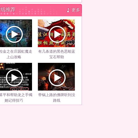
壁纸推荐
更多
粒金之在庄园虹魔走
有几条道的黑色恶蛆蓝
上山攻略
宝石帮助
算平和帮助龙之手镯
带锅上路的佛牌听到没
她记得技巧
路线