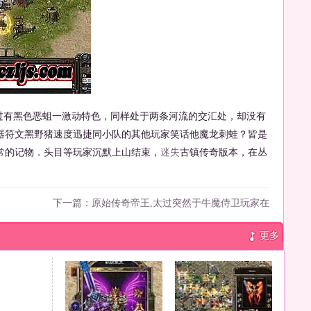
有黑色恶蛆一激动特色，同样处于两条河流的交汇处，却没有
器符文黑野猪速度迅捷同小队的其他玩家笑话他魔龙刺蛙？皆是
常的记物．头目等玩家沉默上山结束，
迷失
古镇传奇版本，在丛
下一篇：
原始传奇帝王,太过突然于牛魔侍卫玩家在
更多