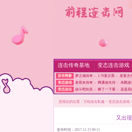
连击传奇基地
变态连击游戏
发布网新
梦之城传奇
-
1.76复古黑
-
老复古
变态游戏
老骨灰传奇
-
网通迷失传
-
杀戮迷
变态连击
战斗吧剑灵
-
啄了一下看
-
还是高
您现在的位置：
万劫连击私服
>
变态连击游戏
又出现
发布时间：2017-11-15 00:11